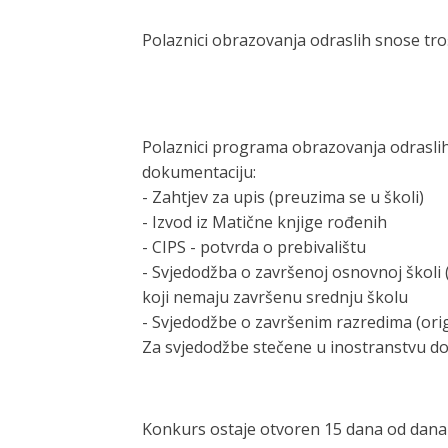
Polaznici obrazovanja odraslih snose tr
Polaznici programa obrazovanja odraslih 
dokumentaciju:
-
Zahtjev za upis (preuzima se u školi)
-
Izvod iz Matične knjige rođenih
-
CIPS - potvrda o prebivalištu
-
Svjedodžba o završenoj osnovnoj školi (o
koji nemaju završenu srednju školu
-
Svjedodžbe o završenim razredima (origin
Za svjedodžbe stečene u inostranstvu dok
Konkurs ostaje otvoren 15 dana od dana o