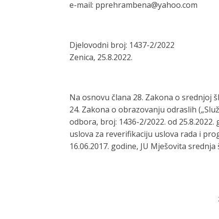
e-mail:
ppre
hra
m
be
na
@
ya
hoo.c
om
Djelovodni broj: 1437-2/2022
Zenica, 25.8.2022.
Na osnovu člana 28. Zakona o srednjoj šk
24. Zakona o obrazovanju odraslih („Služ
odbora, broj: 1436-2/2022. od 25.8.2022.
uslova za reverifikaciju uslova rada i pr
16.06.2017. godine, JU Mješovita srednja 