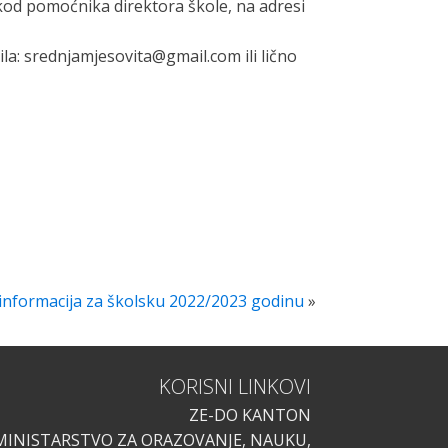
kod pomoćnika direktora škole, na adresi
ila:
s
re
dnj
a
m
j
e
s
ovi
t
a
@
gm
a
i
l
.c
o
m
ili lično
informacija za školsku 2022/2023 godinu
»
KORISNI LINKOVI
ZE-DO KANTON
MINISTARSTVO ZA ORAZOVANJE, NAUKU,