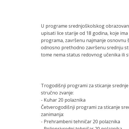
U programe srednjoškolskog obrazovanj
upisati lice starije od 18 godina, koje i
programa, završenu najmanje osnovnu šk
odnosno prethodno završenu srednju str
tome nema status redovnog učenika ili s
Trogodišnji programi za sticanje srednje
stručno zvanje:
-
Kuhar 20 polaznika
Četverogodišnji programi za sticanje sre
zanimanja:
-
Prehrambeni tehničar 20 polaznika
-
Poljoprivredni tehničar 20 polaznika