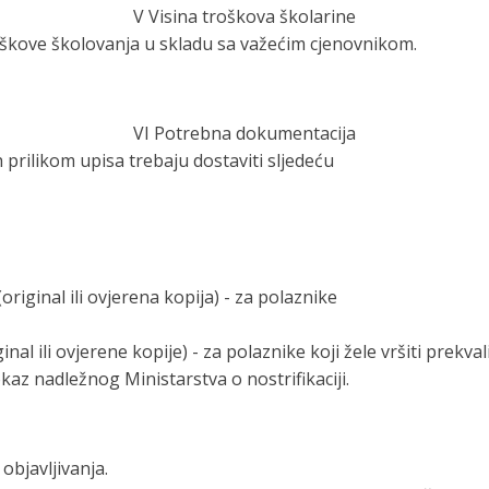
V Visina troškova školarine
oškove školovanja u skladu sa važećim cjenovnikom.
VI Potrebna dokumentacija
prilikom upisa trebaju dostaviti sljedeću
riginal ili ovjerena kopija) - za polaznike
al ili ovjerene kopije) - za polaznike koji
žele vršiti prekval
az nadležnog Ministarstva o nostrifikaciji.
bjavljivanja.