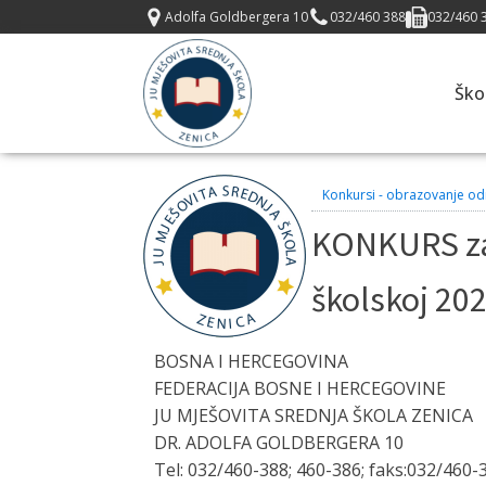
Adolfa Goldbergera 10
032/460 388
032/460 
Ško
Konkursi - obrazovanje od
KONKURS za 
školskoj 20
BOSNA I HERCEGOVINA
FEDERACIJA BOSNE I HERCEGOVINE
JU MJEŠOVITA SREDNJA ŠKOLA ZENICA
DR. ADOLFA GOLDBERGERA 10
Tel: 032/460-388; 460-386; faks:032/460-