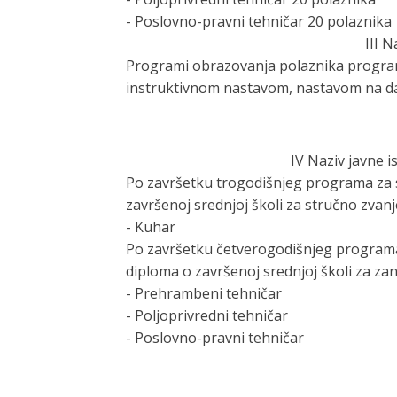
-
Poslovno-pravni tehničar 20 polaznika
III 
Programi obrazovanja polaznika program
instruktivnom nastavom, nastavom na dal
IV Naziv javne i
Po završetku trogodišnjeg programa za st
završenoj srednjoj školi za stručno zvanj
-
Kuhar
Po završetku četverogodišnjeg programa z
diploma o završenoj srednjoj školi za za
-
Prehrambeni tehničar
-
Poljoprivredni tehničar
-
Poslovno-pravni tehničar