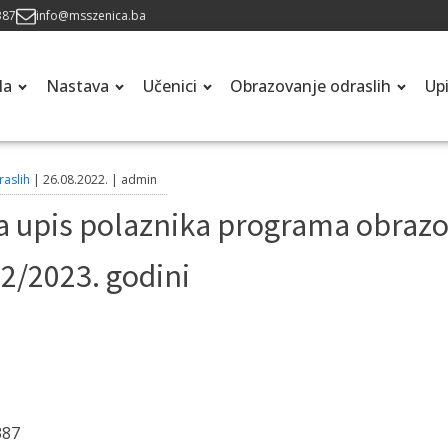
387
info@msszenica.ba
la
Nastava
Učenici
Obrazovanje odraslih
Up
raslih
|
26.08.2022.
|
admin
upis polaznika programa obrazov
22/2023. godini
387