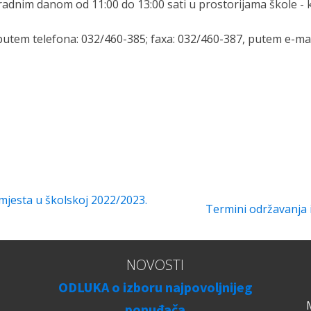
adnim danom od 11:00 do 13:00 sati u prostorijama škole - 
putem telefona: 032/460-385; faxa: 032/460-387, putem e-ma
jesta u školskoj 2022/2023.
Termini održavanja 
NOVOSTI
ODLUKA o izboru najpovoljnijeg
ponuđača