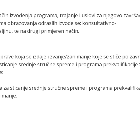
Način izvođenja programa, trajanje i uslovi za njegovo završa
a obrazovanja odraslih izvode se: konsultativno-
jinu, te na drugi primjeren način.
sprave koja se izdaje i zvanje/zanimanje koje se stiče po z
icanje srednje stručne spreme i programa prekvalifikacije z
e:
a sticanje srednje stručne spreme i programa prekvalifikac
nimanje: