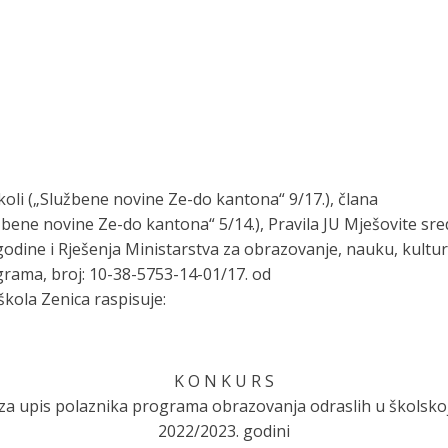
oli („Službene novine Ze-do kantona“ 9/17.), člana
bene novine Ze-do kantona“ 5/14.), Pravila JU Mješovite sr
 godine i Rješenja Ministarstva za obrazovanje, nauku, kult
ograma, broj: 10-38-5753-14-01/17. od
škola Zenica raspisuje:
K O N K U R S
za upis polaznika programa obrazovanja odraslih u školsko
2022/2023. godini