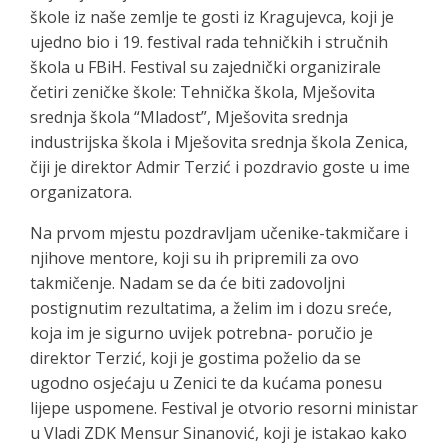
škole iz naše zemlje te gosti iz Kragujevca, koji je
ujedno bio i 19. festival rada tehničkih i stručnih
škola u FBiH. Festival su zajednički organizirale
četiri zeničke škole: Tehnička škola, Mješovita
srednja škola “Mladost”, Mješovita srednja
industrijska škola i Mješovita srednja škola Zenica,
čiji je direktor Admir Terzić i pozdravio goste u ime
organizatora.
Na prvom mjestu pozdravljam učenike-takmičare i
njihove mentore, koji su ih pripremili za ovo
takmičenje. Nadam se da će biti zadovoljni
postignutim rezultatima, a želim im i dozu sreće,
koja im je sigurno uvijek potrebna- poručio je
direktor Terzić, koji je gostima poželio da se
ugodno osjećaju u Zenici te da kućama ponesu
lijepe uspomene. Festival je otvorio resorni ministar
u Vladi ZDK Mensur Sinanović, koji je istakao kako