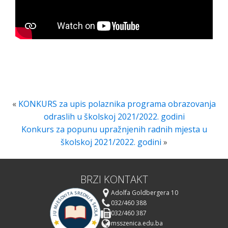
«
KONKURS za upis polaznika programa obrazovanja
odraslih u školskoj 2021/2022. godini
Konkurs za popunu upražnjenih radnih mjesta u
školskoj 2021/2022. godini
»
BRZI KONTAKT
Adolfa Goldbergera 10
032/460 388
032/460 387
msszenica.edu.ba