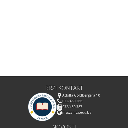
BRZI KONTAKT
Adolfa Goldbergera 10
032/460 388
032/460 387
msszenica.edu.ba
NOVOSTI