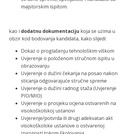
majstorskim ispitom.
kao i
dodatnu dokumentaciju
koja se uzima u
obzir kod bodovanja kandidata, kako slijedi:
Dokaz o proglašenju tehnološkim viškom
Uvjerenje o položenom stručnom ispitu u
obrazovanju
Uvjerenje o dužini čekanja na posao nakon
sticanja odgovarajuće stručne spreme
Uvjerenje o dužini radnog staža (Uvjerenje
PIO/MIO)
Uvjerenje o prosjeku ocjena ostvarenih na
visokoškolskoj ustanovi
Uvjerenje/potvrda ili drugi adekvatan akt
visokoškolske ustanove o ostvarenoj
izvrsnosti tokom školovanja