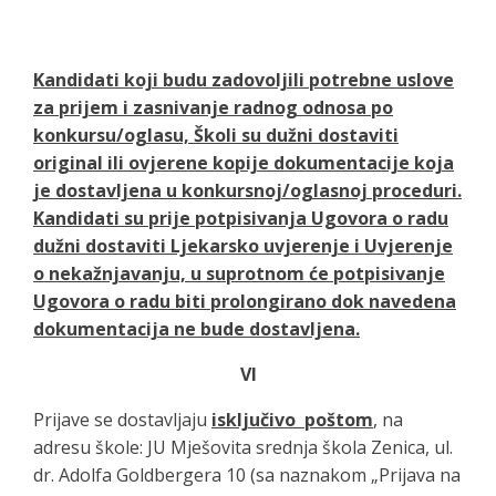
Kandidati koji budu zadovoljili potrebne uslove
za prijem i zasnivanje radnog odnosa po
konkursu/oglasu, Školi su dužni dostaviti
original ili ovjerene kopije dokumentacije koja
je dostavljena u konkursnoj/oglasnoj proceduri.
Kandidati su prije potpisivanja Ugovora o radu
dužni dostaviti Ljekarsko uvjerenje i Uvjerenje
o nekažnjavanju, u suprotnom će potpisivanje
Ugovora o radu biti prolongirano dok navedena
dokumentacija ne bude dostavljena.
VI
Prijave se dostavljaju
isključivo poštom
, na
adresu škole: JU Mješovita srednja škola Zenica, ul.
dr. Adolfa Goldbergera 10 (sa naznakom „Prijava na