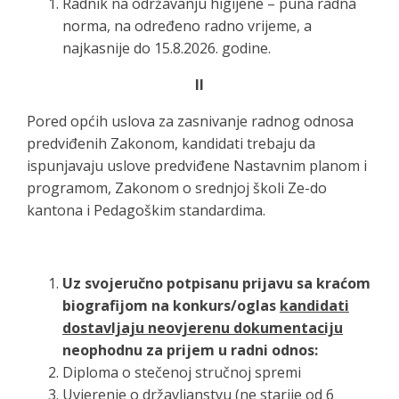
Radnik na održavanju higijene – puna radna
norma, na određeno radno vrijeme, a
najkasnije do 15.8.2026. godine.
I
I
Pored općih uslova za zasnivanje radnog odnosa
predviđenih Zakonom, kandidati trebaju da
ispunjavaju uslove predviđene Nastavnim planom i
programom, Zakonom o srednjoj školi Ze-do
kantona i Pedagoškim standardima.
Uz svojeručno potpisanu prijavu
sa kraćom
biografijom
na konkurs/oglas
kandidati
dostav
ljaju neovjerenu dokumentaciju
neophodnu za prijem u radni odnos
:
Diploma o stečenoj stručnoj spremi
Uvjerenje o državljanstvu (ne starije od 6