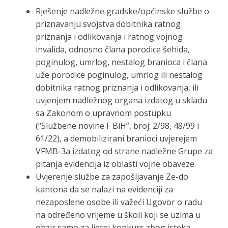
Rješenje nadležne gradske/općinske službe o
priznavanju svojstva dobitnika ratnog
priznanja i odlikovanja i ratnog vojnog
invalida, odnosno člana porodice šehida,
poginulog, umrlog, nestalog branioca i člana
uže porodice poginulog, umrlog ili nestalog
dobitnika ratnog priznanja i odlikovanja, ili
uvjenjem nadležnog organa izdatog u skladu
sa Zakonom o upravnom postupku
(“Službene novine F BiH”, broj: 2/98, 48/99 i
61/22), a demobilizirani branioci uvjerejem
VFMB-3a izdatog od strane nadležne Grupe za
pitanja evidencija iz oblasti vojne obaveze.
Uvjerenje službe za zapošljavanje Ze-do
kantona da se nalazi na evidenciji za
nezaposlene osobe ili važeći Ugovor o radu
na određeno vrijeme u školi koji se uzima u
obzir samo za ljetni konkurs zbog isteka