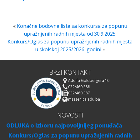
«
Konačne bodovne liste sa konkursa za popunu
upražnjenih radnih mjesta od 30.9.2025.
Konkurs/Oglas za popunu upražnjenih radnih mjesta
u školskoj 2025/2026. godini
»
BRZI KONTAKT
Adolfa Goldbergera 10
032/460 388
032/460 387
msszenica.edu.ba
NOVOSTI
ODLUKA o izboru najpovoljnijeg ponuđača
Konkurs/Oglas za popunu upražnjenih radnih