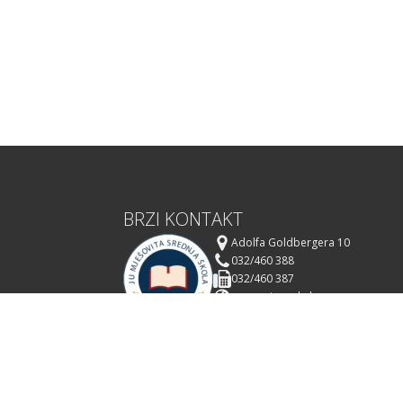
BRZI KONTAKT
Adolfa Goldbergera 10
032/460 388
032/460 387
msszenica.edu.ba