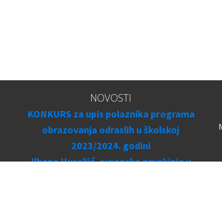
NOVOSTI
KONKURS za upis polaznika programa
obrazovanja odraslih u školskoj
2023/2024. godini
Ilhana Huseljić, evropska prvakinja u
karateu
Vrijedna donacija BH Telecoma
Copyrights © 2026. JU Mješovita srednja škola Zenica