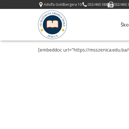
Adolfa Goldbergera 10
032/460 388
032/460 
Ško
[embeddoc url="https://msszenica.edu.ba