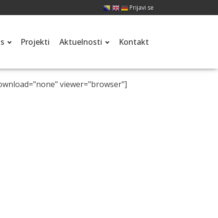
Prijavi se
is
Projekti
Aktuelnosti
Kontakt
download="none" viewer="browser"]