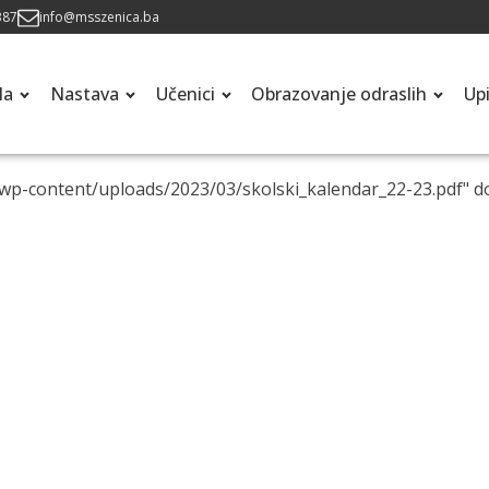
387
info@msszenica.ba
la
Nastava
Učenici
Obrazovanje odraslih
Up
/wp-content/uploads/2023/03/skolski_kalendar_22-23.pdf" 