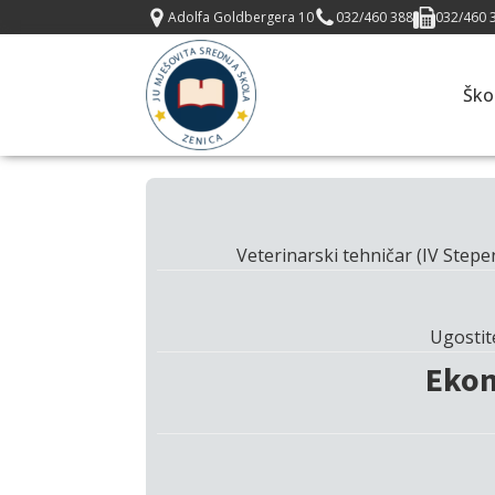
Adolfa Goldbergera 10
032/460 388
032/460 
Ško
Veterinarski tehničar (IV Stepe
Ugostite
Ekon