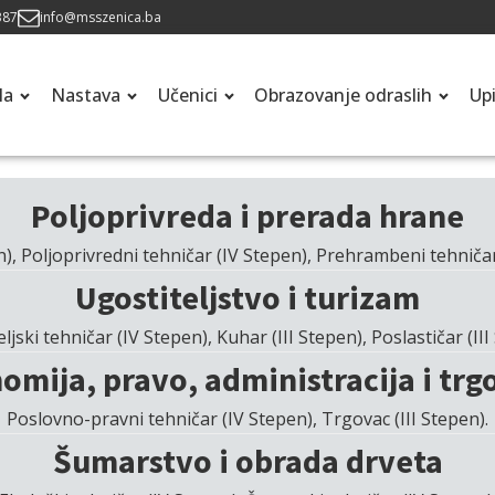
387
info@msszenica.ba
la
Nastava
Učenici
Obrazovanje odraslih
Up
Poljoprivreda i prerada hrane
n), Poljoprivredni tehničar (IV Stepen), Prehrambeni tehničar 
Ugostiteljstvo i turizam
ljski tehničar (IV Stepen), Kuhar (III Stepen), Poslastičar (III
omija, pravo, administracija i trg
Poslovno-pravni tehničar (IV Stepen), Trgovac (III Stepen).
Šumarstvo i obrada drveta