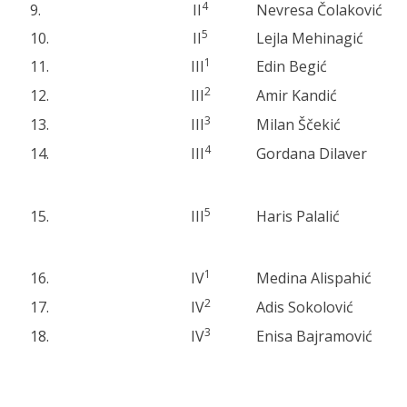
4
9.
II
Nevresa Čolaković
5
10.
II
Lejla Mehinagić
1
11.
III
Edin Begić
2
12.
III
Amir Kandić
3
13.
III
Milan Ščekić
4
14.
III
Gordana Dilaver
5
15.
III
Haris Palalić
1
16.
IV
Medina Alispahić
2
17.
IV
Adis Sokolović
3
18.
IV
Enisa Bajramović