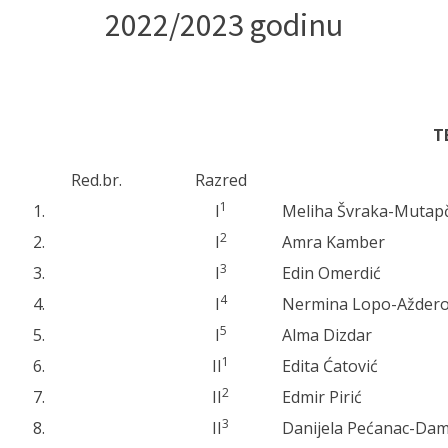
2022/2023 godinu
T
Red.br.
Razred
1
1.
I
Meliha Švraka-Mutapč
2
2.
I
Amra Kamber
3
3.
I
Edin Omerdić
4
4.
I
Nermina Lopo-Aždero
5
5.
I
Alma Dizdar
1
6.
II
Edita Ćatović
2
7.
II
Edmir Pirić
3
8.
II
Danijela Pećanac-Dam