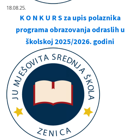
18.08.25.
K O N K U R S za upis polaznika
programa obrazovanja odraslih u
školskoj 2025/2026. godini