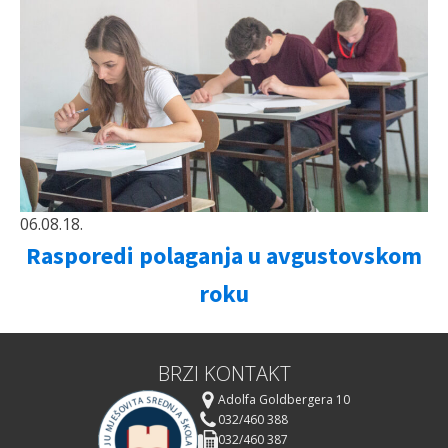
06.08.18.
Rasporedi polaganja u avgustovskom
roku
BRZI KONTAKT
Adolfa Goldbergera 10
032/460 388
032/460 387