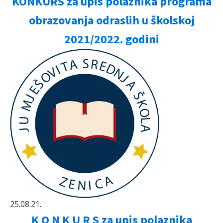
KONKURS za upis polaznika programa
obrazovanja odraslih u školskoj
2021/2022. godini
25.08.21.
K O N K U R S za upis polaznika